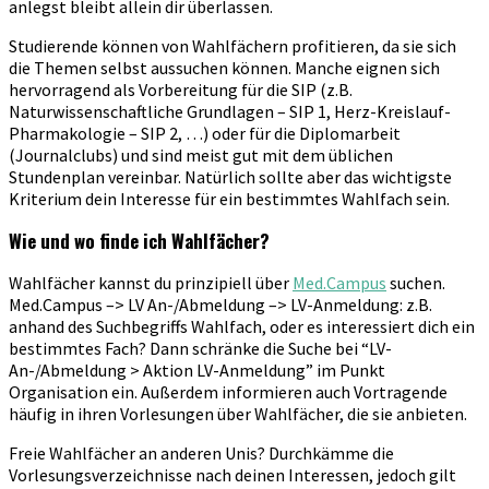
anlegst bleibt allein dir überlassen.
Studierende können von Wahlfächern profitieren, da sie sich
die Themen selbst aussuchen können. Manche eignen sich
hervorragend als Vorbereitung für die SIP (z.B.
Naturwissenschaftliche Grundlagen – SIP 1, Herz-Kreislauf-
Pharmakologie – SIP 2, …) oder für die Diplomarbeit
(Journalclubs) und sind meist gut mit dem üblichen
Stundenplan vereinbar. Natürlich sollte aber das wichtigste
Kriterium dein Interesse für ein bestimmtes Wahlfach sein.
Wie und wo finde ich Wahlfächer?
Wahlfächer kannst du prinzipiell über
Med.Campus
suchen.
Med.Campus –> LV An-/Abmeldung –> LV-Anmeldung: z.B.
anhand des Suchbegriffs Wahlfach, oder es interessiert dich ein
bestimmtes Fach? Dann schränke die Suche bei “LV-
An-/Abmeldung > Aktion LV-Anmeldung” im Punkt
Organisation ein. Außerdem informieren auch Vortragende
häufig in ihren Vorlesungen über Wahlfächer, die sie anbieten.
Freie Wahlfächer an anderen Unis? Durchkämme die
Vorlesungsverzeichnisse nach deinen Interessen, jedoch gilt