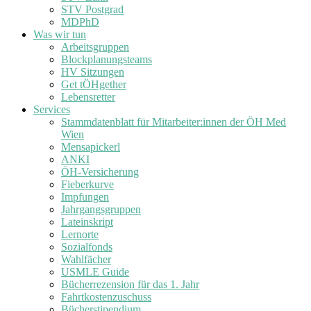
STV Postgrad
MDPhD
Was wir tun
Arbeitsgruppen
Blockplanungsteams
HV Sitzungen
Get tÖHgether
Lebensretter
Services
Stammdatenblatt für Mitarbeiter:innen der ÖH Med
Wien
Mensapickerl
ANKI
ÖH-Versicherung
Fieberkurve
Impfungen
Jahrgangsgruppen
Lateinskript
Lernorte
Sozialfonds
Wahlfächer
USMLE Guide
Bücherrezension für das 1. Jahr
Fahrtkostenzuschuss
Bücherstipendium