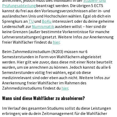
anrechnen, jedoch muss dies individuell in der
Studien- und
Prüfungsabteilung
beantragt werden. Die übrigen 5 ECTS
kannst du frei aus den Vorlesungsverzeichnissen aller in- und
ausländischen Unis und Hochschulen wählen. Egal ob dich ein
Sprengkurs an
TU
und
BoKu
interessiert oder du deine geheime
Leidenschaft zur
Numismatik
ausleben willst – hier sind dir
keine Grenzen (außer bestimmte Vorkenntnisse für manche
Lehrveranstaltungen) gesetzt. Weitere Infos zur Anerkennung
freier Wahlfächer findest du
hier
.
Beim Zahnmedizinstudium (N203) müssen nur 6
Semesterstunden in Form von Wahlfächern abgeleistet
werden. Hier gilt wie zuvor, dass diese mit einer Note beurteilt
wurden, um sie anrechnen zu können. Jedoch kannst du alle 6
Semesterstunden völlig frei wählen, egal ob diese
medizinrelevant sind oder eben auch nicht. Weitere Infos zur
Anerkennung freier Wahlfächer im Rahmen des
Zahnmedizinstudiums findest du
hier
.
Wann sind diese Wahlfächer zu absolvieren?
Im Verlauf des gesamten Studiums sollst du diese Leistungen
erbringen; wie du dein Zeitmanagement für die Wahlfächer