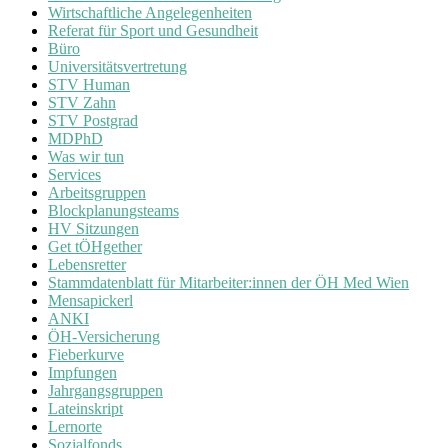
Wirtschaftliche Angelegenheiten
Referat für Sport und Gesundheit
Büro
Universitätsvertretung
STV Human
STV Zahn
STV Postgrad
MDPhD
Was wir tun
Services
Arbeitsgruppen
Blockplanungsteams
HV Sitzungen
Get tÖHgether
Lebensretter
Stammdatenblatt für Mitarbeiter:innen der ÖH Med Wien
Mensapickerl
ANKI
ÖH-Versicherung
Fieberkurve
Impfungen
Jahrgangsgruppen
Lateinskript
Lernorte
Sozialfonds