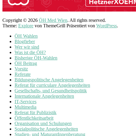
Copyright © 2026
ÖH Med Wien
. All rights reserved.
Theme:
Explore
von ThemeGrill Präsentiert von
WordPress
.
ÖH Wahlen
Blogfieber
Wer wir sind
Was ist die ÖH?
Bisherige ÖH-Wahlen
ÖH Beitrag
Vorsitz
Referate
Bildungspolitische Angelegenheiten
Referat für curriculare Angelegenheiten
Gesellschafts- und Gesundheitspolitik
Internationale Angelegenheiten
IT-Services
Multimedia
Referat für Publizistik
Öffentlichkeitsarbeit
Organisation und Schulungen
Sozialpolitische Angelegenheiten
Studien- und MaturantInnenberatung