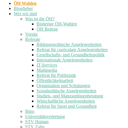
ÖH Wahlen
Blogfieber
Wer wir sind
Was ist die ÖH?
Bisherige ÖH-Wahlen
ÖH Beitrag
Vorsitz
Referate
Bildungspolitische Angelegenheiten
Referat für curriculare Angelegenheiten
Gesellschafts- und Gesundheitspolitik
Internationale Angelegenheiten
IT-Services
Multimedia
Referat für Publizistik
Öffentlichkeitsarbeit
Organisation und Schulungen
Sozialpolitische Angelegenheiten
Studien- und MaturantInnenberatung
Wirtschaftliche Angelegenheiten
Referat für Sport und Gesundheit
Büro
Universitätsvertretung
STV Human
STV Zahn