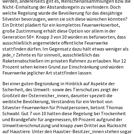
werden, andererseits gilt es, Menschenansammlungen bzw. die
Nicht-Einhaltung der Abstandsregeln zu verhindern. Doch
welche Regelung würde die Bevölkerung für das diesjährige
Silvester bevorzugen, wenn sie sich diese wünschen könnten?
Ein Drittel plädiert für ein komplettes Feuerwerksverbot,
große Zustimmung erhält diese Option vor allem in der
Generation 50+. Knapp 3 von 10 würden es befürworten, dass
ausschließlich angemeldete öffentliche Feuerwerke
stattfinden dürfen. Im Gegensatz dazu hält etwas weniger als
jede_r Zehnte es für sinnvoll, ausschließlich das
Raketenabschießen im privaten Rahmen zu erlauben. Nur 12
Prozent sehen keinen Grund zur Einschränkung und würden
Feuerwerke jeglicher Art stattfinden lassen.
Bei einer guten Begründung in Hinblick auf Aspekte der
Sicherheit, des Umwelt- sowie des Tierschutzes zeigt der
Großteil der Österreicher_innen, darunter speziell die
weibliche Bevölkerung, Verständnis für ein Verbot von
Silvester-Feuerwerken für Privatpersonen, betont Thomas
Schwabl. Gut 7 von 10 halten diese Regelung bei Trockenheit
und Brandgefahr für angemessen, 69 Prozent aufgrund der
Umweltverschmutzung und knapp zwei Drittel aus Rücksicht
auf Haustiere. Unter den Haustier-Besitzer_innen stehen sogar