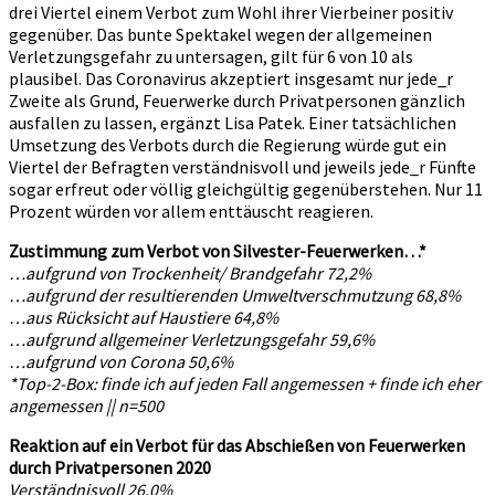
drei Viertel einem Verbot zum Wohl ihrer Vierbeiner positiv
gegenüber. Das bunte Spektakel wegen der allgemeinen
Verletzungsgefahr zu untersagen, gilt für 6 von 10 als
plausibel. Das Coronavirus akzeptiert insgesamt nur jede_r
Zweite als Grund, Feuerwerke durch Privatpersonen gänzlich
ausfallen zu lassen, ergänzt Lisa Patek. Einer tatsächlichen
Umsetzung des Verbots durch die Regierung würde gut ein
Viertel der Befragten verständnisvoll und jeweils jede_r Fünfte
sogar erfreut oder völlig gleichgültig gegenüberstehen. Nur 11
Prozent würden vor allem enttäuscht reagieren.
Zustimmung zum Verbot von Silvester-Feuerwerken…*
…aufgrund von Trockenheit/ Brandgefahr 72,2%
…aufgrund der resultierenden Umweltverschmutzung 68,8%
…aus Rücksicht auf Haustiere 64,8%
…aufgrund allgemeiner Verletzungsgefahr 59,6%
…aufgrund von Corona 50,6%
*Top-2-Box: finde ich auf jeden Fall angemessen + finde ich eher
angemessen || n=500
Reaktion auf ein Verbot für das Abschießen von Feuerwerken
durch Privatpersonen 2020
Verständnisvoll 26,0%