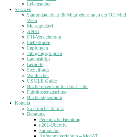
Lebensretter
Services
Stammdatenblatt für Mitarbeiter:innen der ÖH Med
Wien
Mensapickerl
ANKI
ÖH-Versicherung
Fieberkurve
Impfungen
Jahrgangsgruppen
Lateinskript
Lernorte
Sozialfonds
Wahlfächer
USMLE Guide
Bücherrezension für das 1. Jahr
Fahrtkostenzuschuss
Bücherstipendium
Kontakt
So erreichst du uns
Beratung
Persönliche Beratung
n201-Übertritt
Famulatur
Aufnahmeverfahren – MedAT