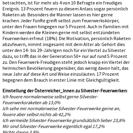
betrachten, ist für mehr als 4 von 10 Befragte ein freudiges
Ereignis. 13 Prozent feuern zu diesem Anlass sogar persönlich
Raketen ab. Besonders die Männer lassen es hier gerne
krachen: Jeder Fünfte greift selbst zum Feuerwerkskörper,
unter den Frauen hingegen nur 5 Prozent. Auch in Familien mit
Kindern werden die Kleinen gerne mit selbst entzündeten
Feuerwerken erfreut (18%). Die Motivation, persönlich Raketen
abzufeuern, nimmt insgesamt mit dem Alter ab: Gehört dies
unter den 14- bis 29-Jährigen noch für ein Viertel zu Silvester
dazu, so trifft das in der Generation 50+ nur auf rund 5 Prozent
zu. Den Feuerwerk-Freudigen steht jedoch knapp ein Viertel der
heimischen Bevölkerung gegenüber, das wenig davon hält, das
neue Jahr auf diese Art und Weise einzuläuten. 17 Prozent
begegnen dem Brauch in erster Linie mit Gleichgültigkeit.
Einstellung der Österreicher_innen zu Silvester-Feuerwerken:
Ich feuere normalerweise selbst gerne Silvester-
Feuerwerksraketen ab 13,0%
Ich sehe mir normalerweise Silvester-Feuerwerke gerne an,
feuere aber selbst nichts ab 42,2%
Ich vermeide Silvester-Feuerwerke grundsätzlich lieber 23,8%
Mir sind Silvester-Feuerwerke eigentlich egal 17,2%
Nichts davon 3,8%