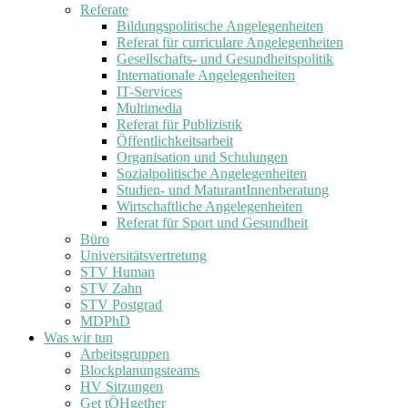
Referate
Bildungspolitische Angelegenheiten
Referat für curriculare Angelegenheiten
Gesellschafts- und Gesundheitspolitik
Internationale Angelegenheiten
IT-Services
Multimedia
Referat für Publizistik
Öffentlichkeitsarbeit
Organisation und Schulungen
Sozialpolitische Angelegenheiten
Studien- und MaturantInnenberatung
Wirtschaftliche Angelegenheiten
Referat für Sport und Gesundheit
Büro
Universitätsvertretung
STV Human
STV Zahn
STV Postgrad
MDPhD
Was wir tun
Arbeitsgruppen
Blockplanungsteams
HV Sitzungen
Get tÖHgether