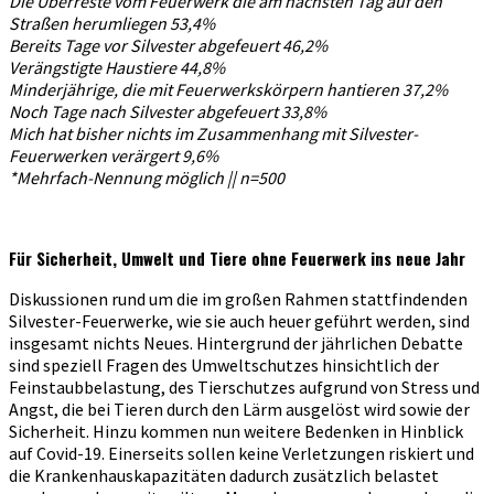
Die Überreste vom Feuerwerk die am nächsten Tag auf den
Straßen herumliegen 53,4%
Bereits Tage vor Silvester abgefeuert 46,2%
Verängstigte Haustiere 44,8%
Minderjährige, die mit Feuerwerkskörpern hantieren 37,2%
Noch Tage nach Silvester abgefeuert 33,8%
Mich hat bisher nichts im Zusammenhang mit Silvester-
Feuerwerken verärgert 9,6%
*Mehrfach-Nennung möglich || n=500
Für Sicherheit, Umwelt und Tiere ohne Feuerwerk ins neue Jahr
Diskussionen rund um die im großen Rahmen stattfindenden
Silvester-Feuerwerke, wie sie auch heuer geführt werden, sind
insgesamt nichts Neues. Hintergrund der jährlichen Debatte
sind speziell Fragen des Umweltschutzes hinsichtlich der
Feinstaubbelastung, des Tierschutzes aufgrund von Stress und
Angst, die bei Tieren durch den Lärm ausgelöst wird sowie der
Sicherheit. Hinzu kommen nun weitere Bedenken in Hinblick
auf Covid-19. Einerseits sollen keine Verletzungen riskiert und
die Krankenhauskapazitäten dadurch zusätzlich belastet