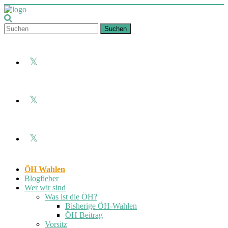
Skip
to
ÖH
content
Suchen
Med
Facebook
Wien
Hochschüler_innenschaft
an
X
der
Medizinischen
Universität
Wien
Instagram
ÖH Wahlen
Blogfieber
Wer wir sind
Was ist die ÖH?
Bisherige ÖH-Wahlen
ÖH Beitrag
Vorsitz