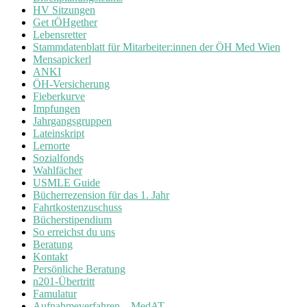
HV Sitzungen
Get tÖHgether
Lebensretter
Stammdatenblatt für Mitarbeiter:innen der ÖH Med Wien
Mensapickerl
ANKI
ÖH-Versicherung
Fieberkurve
Impfungen
Jahrgangsgruppen
Lateinskript
Lernorte
Sozialfonds
Wahlfächer
USMLE Guide
Bücherrezension für das 1. Jahr
Fahrtkostenzuschuss
Bücherstipendium
So erreichst du uns
Beratung
Kontakt
Persönliche Beratung
n201-Übertritt
Famulatur
Aufnahmeverfahren – MedAT