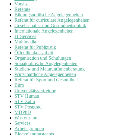
Vorsitz
Referate
Bildungspolitische Angelegenheiten
Referat für curriculare Angelegenheiten
Gesellschafts- und Gesundheitspolitik
Internationale Angelegenheiten
IT-Services
Multimedia
Referat für Publizistik
Öffentlichkeitsarbeit
Organisation und Schulungen
Sozialpolitische Angelegenheiten
Studien- und MaturantInnenberatung
Wirtschaftliche Angelegenheiten
Referat für Sport und Gesundheit
Büro
Universitätsvertretung
STV Human
STV Zahn
STV Postgrad
MDPhD
Was wir tun
Services
Arbeitsgruppen
Blockplanungsteams